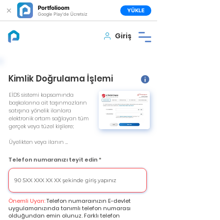
Portfolioom
✕
YÜKLE
Google Play'de Ücretsiz
Giriş
Kimlik Doğrulama İşlemi
EİDS sistemi kapsamında 
başkalarına ait taşınmazların 
satışına yönelik ilanlara 
elektronik ortam sağlayan tüm 
gerçek veya tüzel kişilere;

Üyelikten veya ilanın 
yayımlanmasından önce ilan 
vermek isteyen gerçek kişinin 
Telefon numaranızı teyit edin
adı, soyadı ve T.C. kimlik 
numarası ya da yabancı kimlik 
numarası ile telefon 
numarasını; tüzel kişinin unvan 
ve telefon numarasını 
Önemli Uyarı:
Telefon numaraınızın E-devlet
doğrulama; doğrulanmış 
uygulamanızında tanımlı telefon numarası
bilgilerin güncelliğini koruma ve 
olduğundan emin olunuz. Farklı telefon