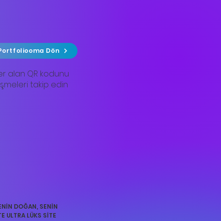
Portfoliooma Dön
a yer alan QR kodunu
şmeleri takip edin
ENİN DOĞAN, SENİN 
TE ULTRA LÜKS SİTE