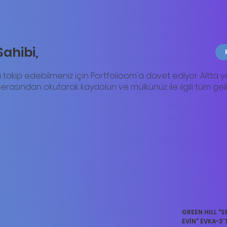
Sahibi,
lyosunu takip edebilmeniz için Portfolioom'a davet ediyor. Altt
asından okutarak kaydolun ve mülkünüz ile ilgili tüm geli
GREEN HILL "S
EVİN" EVKA-3'