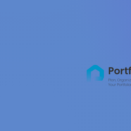
Port
Plan, Organi
Your Portfolio