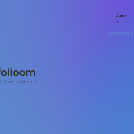
Daire
3+1
1.200.000 ₺
folioom
ze, Operate & Measure
s