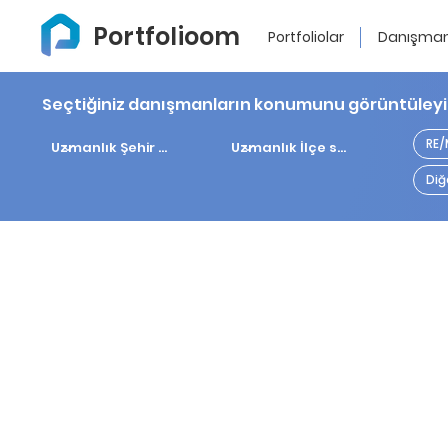
Portfolioom
Portfoliolar
Danışman
Seçtiğiniz danışmanların konumunu görüntüley
RE
Diğ