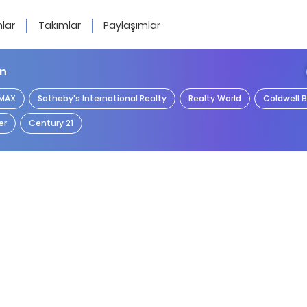
lar
Takımlar
Paylaşımlar
in
/MAX
Sotheby's International Realty
Realty World
Coldwell 
er
Century 21