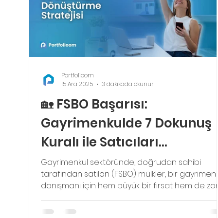
Portfolioom
15 Ara 2025
3 dakikada okunur
🏡 FSBO Başarısı:
Gayrimenkulde 7 Dokunuş
Kuralı ile Satıcıları
Dönüştürme Stratejisi
Gayrimenkul sektöründe, doğrudan sahibi
tarafından satılan (FSBO) mülkler, bir gayrimen
danışmanı için hem büyük bir fırsat hem de zor
bir alandır. Bu satıcılar genellikle bir komisyon
ödemekten kaçınmak isterler, ancak süreç