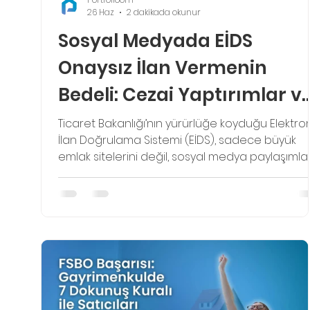
26 Haz
2 dakikada okunur
Sosyal Medyada EİDS
Onaysız İlan Vermenin
Bedeli: Cezai Yaptırımlar v
Bilmeniz Gerekenler
Ticaret Bakanlığı’nın yürürlüğe koyduğu Elektron
İlan Doğrulama Sistemi (EİDS), sadece büyük
emlak sitelerini değil, sosyal medya paylaşımlar
da kapsıyor! Instagram, Facebook gibi
platformlarda yetki belgesiz ve onaysız
gayrimenkul ilanı paylaşmanın getireceği yüks
idari para cezaları, yetki belgesi iptali ve haksız
ticari uygulama yaptırımları hakkında bilmeniz
gereken tüm hukuki detaylar bu yazımızda.