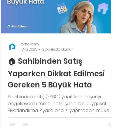
Portfolioom
11 Ara 2025
3 dakikada okunur
🏠 Sahibinden Satış
Yaparken Dikkat Edilmesi
Gereken 5 Büyük Hata
Sahibinden satış (FSBO) yapılırken başarıyı
engelleyen 5 temel hata şunlardır: Duygusal
Fiyatlandırma: Piyasa analizi yapmadan, mülke
duygusal değer biçerek yüksek fiyat belirlemek.
Zayıf Pazarlama: Profesyonel fotoğraf ve MLS gibi