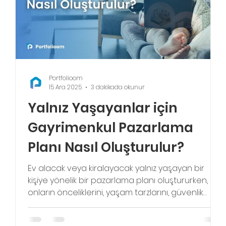
Portfolioom
15 Ara 2025
3 dakikada okunur
Yalnız Yaşayanlar için
Gayrimenkul Pazarlama
Planı Nasıl Oluşturulur?
Ev alacak veya kiralayacak yalnız yaşayan bir
kul
kişiye yönelik bir pazarlama planı oluştururken,
lu
onların önceliklerini, yaşam tarzlarını, güvenlik
kaygılarını ve sosyalleşme ihtiyaçlarını anlamak
önemlidir. Bu hedef kitle genellikle