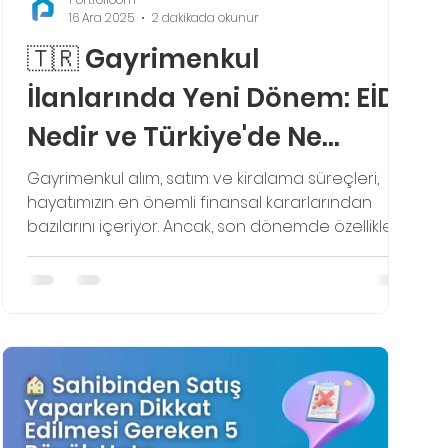
16 Ara 2025
2 dakikada okunur
🇹🇷 Gayrimenkul
İlanlarında Yeni Dönem: EİDS
Nedir ve Türkiye'de Ne
Zaman Yürürlüğe Giriyor?
Gayrimenkul alım, satım ve kiralama süreçleri,
hayatımızın en önemli finansal kararlarından
bazılarını içeriyor. Ancak, son dönemde özellikle
online platformlardaki yanıltıcı, sahte veya hatalı
ilanlar, hem tüketicilerin hem de dürüst çalışan
emlak profesyonellerinin güvenini sarsmaktaydı.
İşte bu soruna köklü bir çözüm getirmek için EİDS
(Elektronik İlan Doğrulama Sistemi) devreye
giriyor.