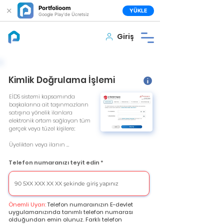
Portfolioom
✕
YÜKLE
Google Play'de Ücretsiz
Giriş
Kimlik Doğrulama İşlemi
EİDS sistemi kapsamında 
başkalarına ait taşınmazların 
satışına yönelik ilanlara 
elektronik ortam sağlayan tüm 
gerçek veya tüzel kişilere;

Üyelikten veya ilanın 
yayımlanmasından önce ilan 
vermek isteyen gerçek kişinin 
Telefon numaranızı teyit edin
adı, soyadı ve T.C. kimlik 
numarası ya da yabancı kimlik 
numarası ile telefon 
numarasını; tüzel kişinin unvan 
ve telefon numarasını 
Önemli Uyarı:
Telefon numaraınızın E-devlet
doğrulama; doğrulanmış 
uygulamanızında tanımlı telefon numarası
bilgilerin güncelliğini koruma ve 
olduğundan emin olunuz. Farklı telefon