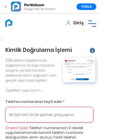
Portfolioom
✕
YÜKLE
Google Play'de Ücretsiz
Giriş
Kimlik Doğrulama İşlemi
EİDS sistemi kapsamında 
başkalarına ait taşınmazların 
satışına yönelik ilanlara 
elektronik ortam sağlayan tüm 
gerçek veya tüzel kişilere;

Üyelikten veya ilanın 
yayımlanmasından önce ilan 
vermek isteyen gerçek kişinin 
Telefon numaranızı teyit edin
adı, soyadı ve T.C. kimlik 
numarası ya da yabancı kimlik 
numarası ile telefon 
numarasını; tüzel kişinin unvan 
ve telefon numarasını 
Önemli Uyarı:
Telefon numaraınızın E-devlet
doğrulama; doğrulanmış 
uygulamanızında tanımlı telefon numarası
bilgilerin güncelliğini koruma ve 
olduğundan emin olunuz. Farklı telefon