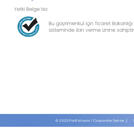
Yetki Belge No:
Bu gayrimenkul için Ticaret Bakanlığı
sisteminde ilan verme iznine sahiptir
© 2025 Portfolioom |
Corporate Sense