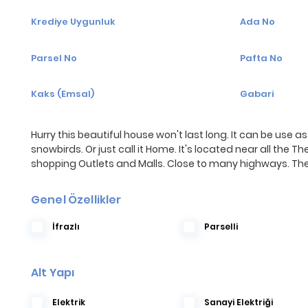
Krediye Uygunluk
Ada No
Parsel No
Pafta No
Kaks (Emsal)
Gabari
Hurry this beautiful house won't last long. It can be us
snowbirds. Or just call it Home. It's located near all the Th
shopping Outlets and Malls. Close to many highways. Theres
Genel Özellikler
İfrazlı
Parselli
Alt Yapı
Elektrik
Sanayi Elektriği