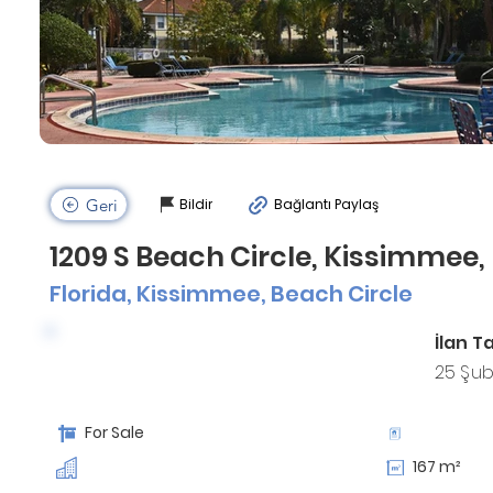
Geri
Bildir
Bağlantı Paylaş
1209 S Beach Circle, Kissimmee,
Florida, Kissimmee, Beach Circle
İlan Ta
329.990 $
25 Şub
For Sale
167 m²