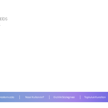
 EİDS
.
Hakkımızda
Nasıl Kullanılır?
Gizlilik Sözleşmesi
Topluluk Kuralları