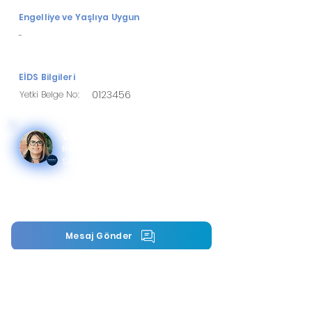
Engelliye ve Yaşlıya Uygun
-
EİDS Bilgileri
Yetki Belge No:
0123456
Vicki Barazandeh
Real Estate Professional
Sotheby's International Realty
+(XXX) xx xx
vicki.barazandeh@sothebys.realty
Mesaj Gönder
Randevu tarihi al