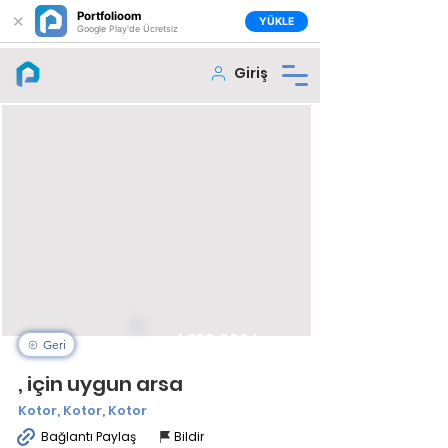
Portfolioom
✕
YÜKLE
Google Play'de Ücretsiz
Giriş
1.250.000
₺
Geri
, için uygun arsa
Kotor, Kotor, Kotor
Bağlantı Paylaş
Bildir