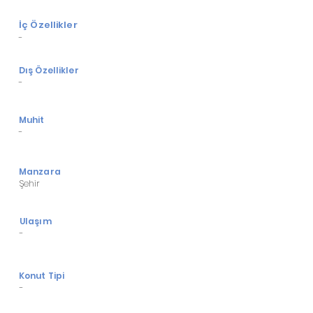
-Boyalı köy merkezine 500m

İç Özellikler
-Seydişehir'e 3,5km

-
-Elektrik ve su sorunu yok

Dış Özellikler
-
-Kadastrol yola cephe
Muhit
-
Manzara
Şehir
Ulaşım
-
Konut Tipi
-