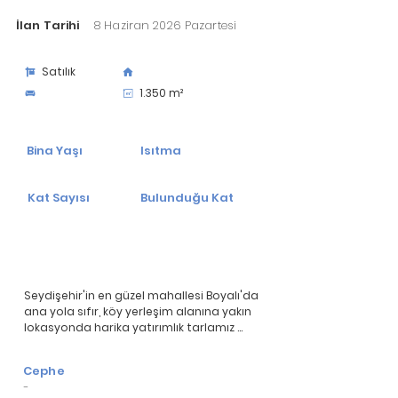
İlan Tarihi
8 Haziran 2026 Pazartesi
Satılık
1.350 m²
Bina Yaşı
Isıtma
Kat Sayısı
Bulunduğu Kat
Seydişehir'in en güzel mahallesi Boyalı'da 
ana yola sıfır, köy yerleşim alanına yakın 
lokasyonda harika yatırımlık tarlamız 
satılıktır.

Cephe
- 1350m2

-