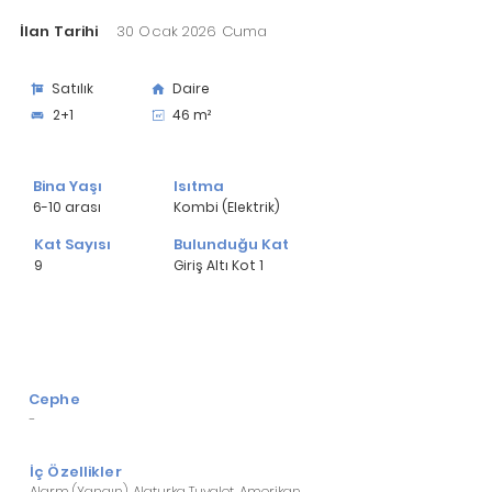
İlan Tarihi
30 Ocak 2026 Cuma
Satılık
Daire
2+1
46 m²
Bina Yaşı
Isıtma
6-10 arası
Kombi (Elektrik)
Kat Sayısı
Bulunduğu Kat
9
Giriş Altı Kot 1
Cephe
-
İç Özellikler
Alarm (Yangın), Alaturka Tuvalet, Amerikan