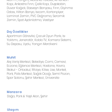
Kapı, Ankastre Fırın, Çelik Kapı, Duşakabin,
Duvar Kağıdı, Ebeveyn Banyosu, Fırın, Giyinme
Odası, Hilton Banyo, Isıcam, Kartonpiyer,
Laminat Zemin, PVC Doğrama, Seramik
Zemin, Spot Aydınlatma, Vestiyer
Dış Özellikler
Apartman Görevlisi, Çocuk Oyun Parkı, Isı
Yalıtımı, Jeneratör, Kablo TV, Kamera Sistemi,
Su Deposu, Uydu, Yangın Merdiveni
Muhit
Alış Veriş Merkezi, Belediye, Cami, Cemevi,
Eczane, Eğlence Merkezi, Hastane, Havra,
İlkokul - Ortaokul, İtfaiye, Kilise, Lise, Market,
Park, Polis Merkezi, Sağlık Ocağı, Semt Pazarı,
Spor Salonu, Şehir Merkezi, Üniversite
Manzara
Doğa, Park & Yeşil Alan, Şehir
Ulaşım