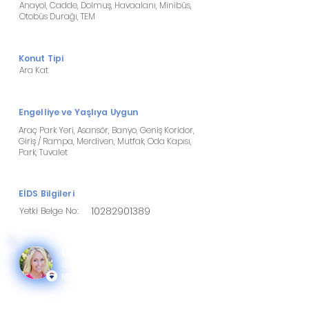
Anayol, Cadde, Dolmuş, Havaalanı, Minibüs,
Otobüs Durağı, TEM
Konut Tipi
Ara Kat
Engelliye ve Yaşlıya Uygun
Araç Park Yeri, Asansör, Banyo, Geniş Koridor,
Giriş / Rampa, Merdiven, Mutfak, Oda Kapısı,
Park, Tuvalet
EİDS Bilgileri
Yetki Belge No:
10282901389
Devery Grimshaw
ClearView Real Estate
RE/MAX ClearView Real Estate
+(XXX) xx xx