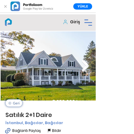
Portfolioom
✕
YÜKLE
Google Play'de Ücretsiz
Giriş
7.050.000
₺
Geri
Satılık 2+1 Daire
İstanbul, Bağcılar, Bağcılar
Bağlantı Paylaş
Bildir